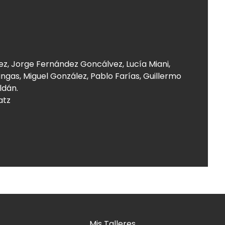
rez, Jorge Fernández Goncálvez, Lucía Miani,
ringas, Miguel González, Pablo Farías, Guillermo
ldán.
atz
Mis Talleres